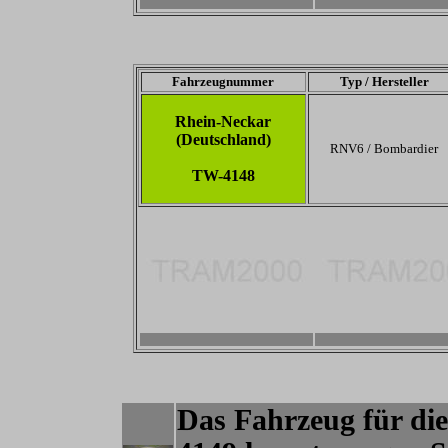
-
-
Fahrzeugnummer
Typ / Hersteller
Rhein-Neckar
(Deutschland)
RNV6 / Bombardier
TW-4148
-
-
Das Fahrzeug für di