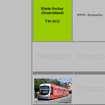
Rhein-Neckar
(Deutschland)
RNV6 / Bombardier
TW-4132
2800 x 1867
2800 x 1867