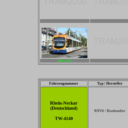
2800 x 1867
2800 x 1867
2800 x 1867
-
Fahrzeugnummer
Typ / Hersteller
Rhein-Neckar
(Deutschland)
RNV6 / Bombardier
TW-4140