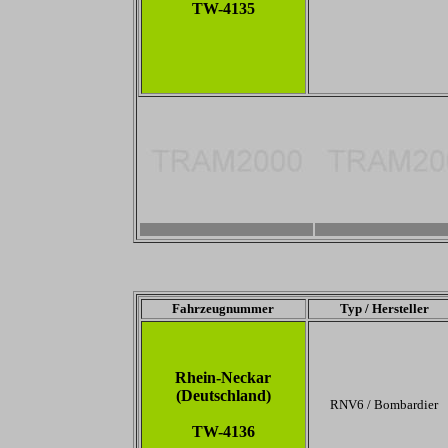
TW-4135
-
-
Fahrzeugnummer
Typ / Hersteller
Rhein-Neckar
(Deutschland)
RNV6 / Bombardier
TW-4136