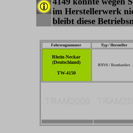
4149 konnte wegen 
im Herstellerwerk ni
bleibt diese Betrieb
Fahrzeugnummer
Typ / Hersteller
Rhein-Neckar
(Deutschland)
RNV6 / Bombardier
TW-4150
-
-