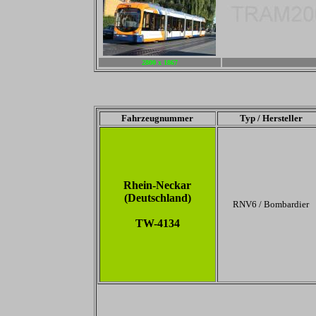
2800 x 1867
-
Fahrzeugnummer
Typ / Hersteller
Rhein-Neckar
(Deutschland)
RNV6 / Bombardier
TW-4134