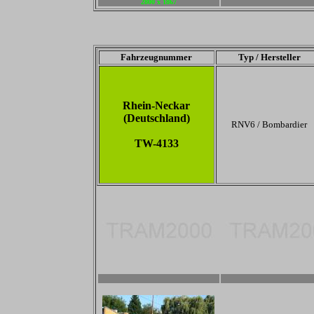
2800 x 1867
-
Fahrzeugnummer
Typ / Hersteller
Rhein-Neckar
(Deutschland)
RNV6 / Bombardier
TW-4133
2800 x 1867
2800 x 1867