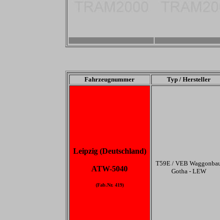
-
-
Fahrzeugnummer
Typ / Hersteller
Leipzig (Deutschland)
T59E / VEB Waggonba
ATW-5040
Gotha - LEW
(Fab.Nr. 419)