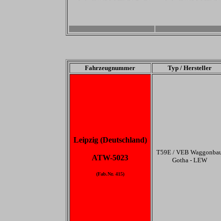
-
-
Fahrzeugnummer
Typ / Hersteller
Leipzig (Deutschland)
T59E / VEB Waggonba
ATW-5023
Gotha - LEW
(Fab.Nr. 415)