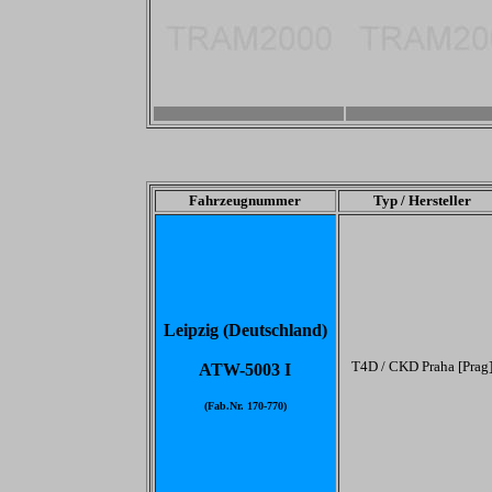
-
-
Fahrzeugnummer
Typ / Hersteller
Leipzig (Deutschland)
T4D / CKD Praha [Prag
ATW-5003 I
(Fab.Nr. 170-770)