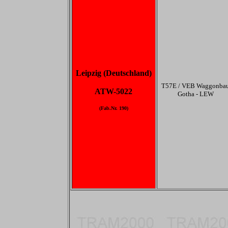
Leipzig (Deutschland)
T57E / VEB Waggonba
ATW-5022
Gotha - LEW
(Fab.Nr. 190)