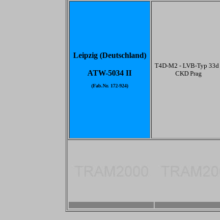
Leipzig (Deutschland)
T4D-M2 - LVB-Typ 33d 
ATW-5034 II
CKD Prag
(Fab.Nr. 172-924)
-
-