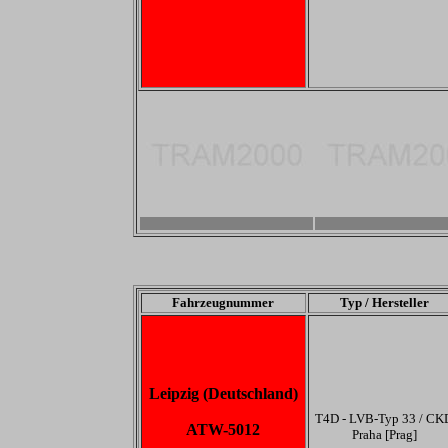
-
-
Fahrzeugnummer
Typ / Hersteller
Leipzig (Deutschland)
T4D - LVB-Typ 33 / CK
ATW-5012
Praha [Prag]