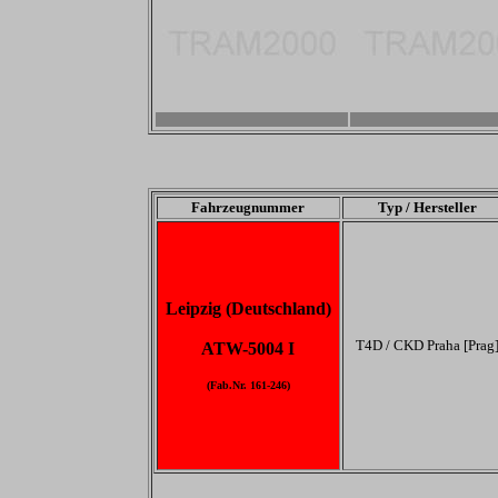
-
-
Fahrzeugnummer
Typ / Hersteller
Leipzig (Deutschland)
T4D / CKD Praha [Prag
ATW-5004 I
(Fab.Nr. 161-246)