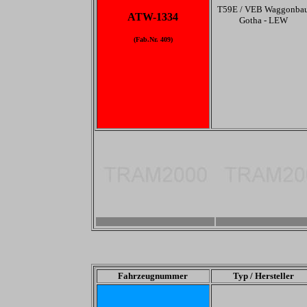
T59E / VEB Waggonba
ATW-1334
Gotha - LEW
(Fab.Nr. 409)
-
-
Fahrzeugnummer
Typ / Hersteller