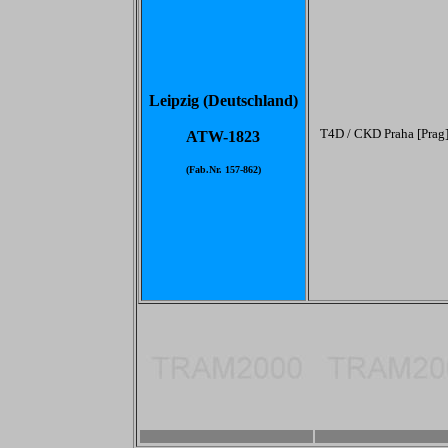
Leipzig (Deutschland)
T4D / CKD Praha [Prag
ATW-1823
(Fab.Nr. 157-862)
-
-