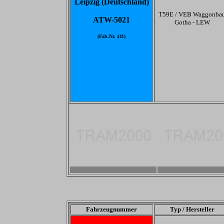
Leipzig (Deutschland)
T59E / VEB Waggonba
ATW-5021
Gotha - LEW
(Fab.Nr. 411)
-
-
Fahrzeugnummer
Typ / Hersteller