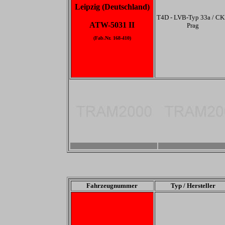
Leipzig (Deutschland)
T4D - LVB-Typ 33a / C
ATW-5031 II
Prag
(Fab.Nr. 168-410)
-
-
Fahrzeugnummer
Typ / Hersteller