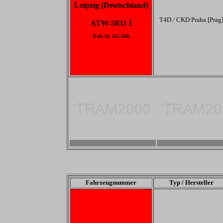
Leipzig (Deutschland)
T4D / CKD Praha [Prag
ATW-5031 I
(Fab.Nr. 165-466)
-
-
Fahrzeugnummer
Typ / Hersteller