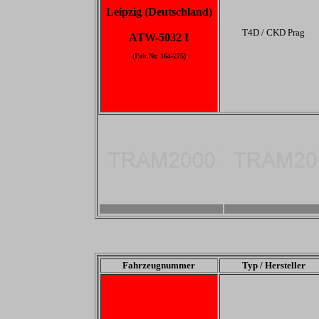
Leipzig (Deutschland)
T4D / CKD Prag
ATW-5032 I
(Fab.Nr. 164-275)
-
-
Fahrzeugnummer
Typ / Hersteller