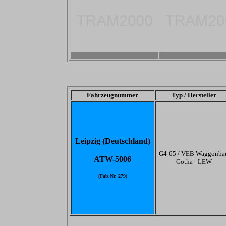
-
-
Fahrzeugnummer
Typ / Hersteller
Leipzig (Deutschland)
G4-65 / VEB Waggonba
ATW-5006
Gotha - LEW
(Fab.Nr. 279)