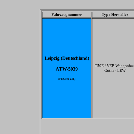
Fahrzeugnummer
Typ / Hersteller
Leipzig (Deutschland)
T59E / VEB Waggonba
ATW-5039
Gotha - LEW
(Fab.Nr. 416)