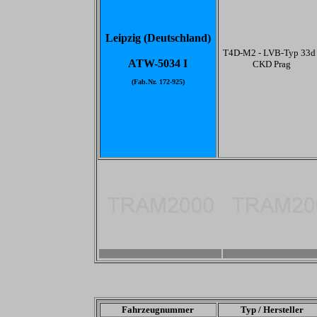
Leipzig (Deutschland)
T4D-M2 - LVB-Typ 33d 
ATW-5034 I
CKD Prag
(Fab.Nr. 172-925)
-
-
Fahrzeugnummer
Typ / Hersteller