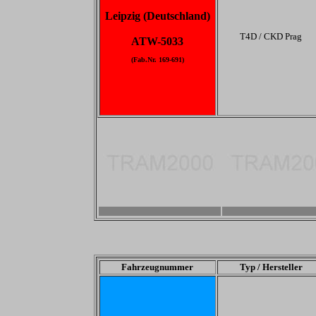
Leipzig (Deutschland)
T4D / CKD Prag
ATW-5033
(Fab.Nr. 169-691)
-
-
Fahrzeugnummer
Typ / Hersteller