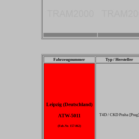
-
-
Fahrzeugnummer
Typ / Hersteller
Leipzig (Deutschland)
T4D / CKD Praha [Prag
ATW-5011
(Fab.Nr. 157-862)