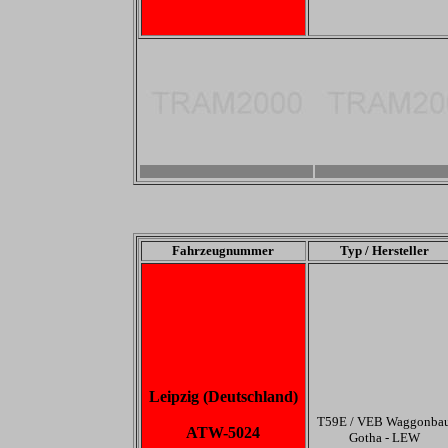
-
-
Fahrzeugnummer
Typ / Hersteller
Leipzig (Deutschland)
T59E / VEB Waggonba
ATW-5024
Gotha - LEW