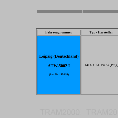
-
-
Fahrzeugnummer
Typ / Hersteller
Leipzig (Deutschland)
T4D / CKD Praha [Prag
ATW-5002 I
(Fab.Nr. 157-854)