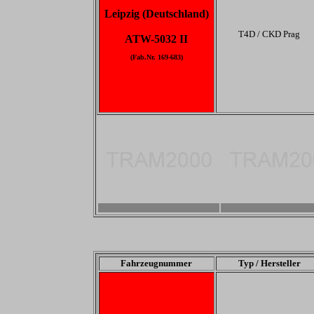
Leipzig (Deutschland)
T4D / CKD Prag
ATW-5032 II
(Fab.Nr. 169-683)
-
-
Fahrzeugnummer
Typ / Hersteller