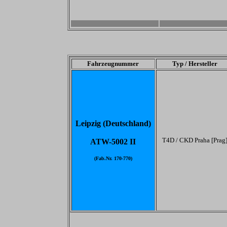
-
-
Fahrzeugnummer
Typ / Hersteller
Leipzig (Deutschland)
T4D / CKD Praha [Prag
ATW-5002 II
(Fab.Nr. 170-770)