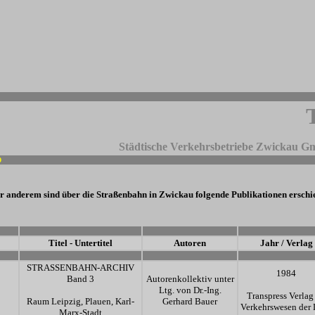
Städtische Verkehrsbetriebe Zwickau G
9
-
r anderem sind über die Straßenbahn in Zwickau folgende Publikationen erschi
-
-
-
-
Titel - Untertitel
Autoren
Jahr / Verlag
-
-
-
STRASSENBAHN-ARCHIV
1984
Band 3
Autorenkollektiv unter
Ltg. von Dr.-Ing.
Transpress Verlag 
Raum Leipzig, Plauen, Karl-
Gerhard Bauer
Verkehrswesen der
Marx-Stadt