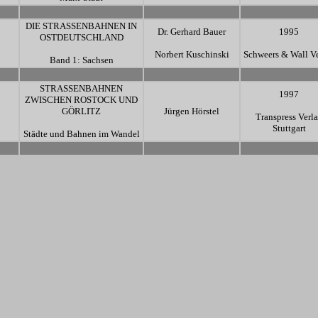
-
-
-
DIE STRASSENBAHNEN IN
Dr. Gerhard Bauer
1995
OSTDEUTSCHLAND
Norbert Kuschinski
Schweers & Wall V
Band 1: Sachsen
-
-
-
STRASSENBAHNEN
1997
ZWISCHEN ROSTOCK UND
GÖRLITZ
Jürgen Hörstel
Transpress Verl
Stuttgart
Städte und Bahnen im Wandel
-
-
-