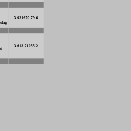
-
3-921679-79-6
erlag
-
3-613-71055-2
ag
-