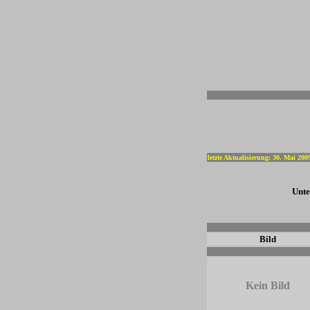
-
letzte Aktualisierung: 30. Mai 200
Unte
-
Bild
-
Kein Bild