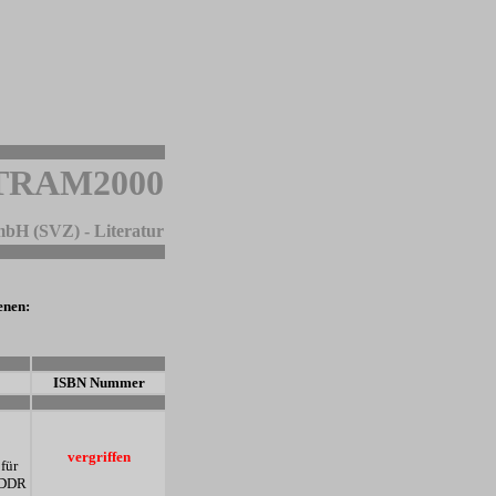
TRAM2000
mbH (SVZ) - Literatur
enen:
-
ISBN Nummer
-
vergriffen
für
 DDR