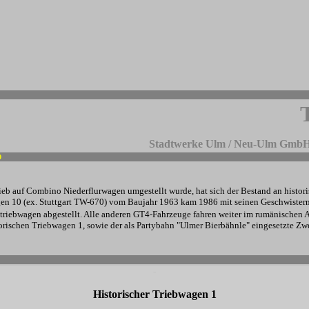
Stadtwerke Ulm / Neu-Ulm GmbH 
9
-
eb auf Combino Niederflurwagen umgestellt wurde, hat sich der Bestand an histori
en 10 (ex. Stuttgart TW-670) vom Baujahr 1963 kam 1986 mit seinen Geschwistern
riebwagen abgestellt. Alle anderen GT4-Fahrzeuge fahren weiter im rumänischen A
torischen Triebwagen 1, sowie der als Partybahn "Ulmer Bierbähnle" eingesetzte Z
-
-
-
Historischer Triebwagen 1