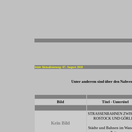
-
letzte Aktualisierung: 07. August 2010
Unter anderem sind über den Nahver
-
-
Bild
Titel - Untertitel
-
-
STRASSENBAHNEN ZWI
ROSTOCK UND GÖRL
Kein Bild
Städte und Bahnen im Wand