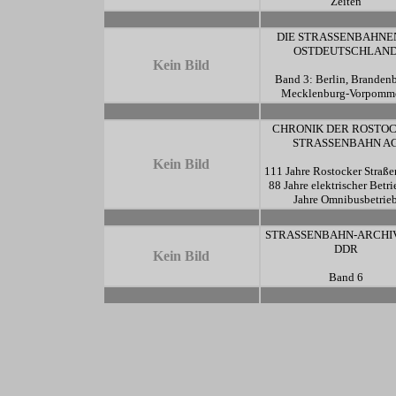
Zeiten
-
-
DIE STRASSENBAHNEN
OSTDEUTSCHLAN
Kein Bild
Band 3: Berlin, Branden
Mecklenburg-Vorpomm
-
-
CHRONIK DER ROSTO
STRASSENBAHN A
Kein Bild
111 Jahre Rostocker Straß
88 Jahre elektrischer Betri
Jahre Omnibusbetrie
-
-
STRASSENBAHN-ARCHI
DDR
Kein Bild
Band 6
-
-