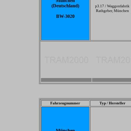
München
(Deutschland)
p3.17 /
Waggonfabrik
Rathgeber, München
BW-3020
-
-
Fahrzeugnummer
Typ / Hersteller
München