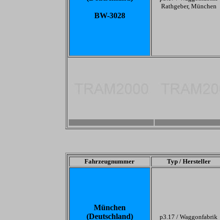
Rathgeber, München
BW-3028
-
-
Fahrzeugnummer
Typ / Hersteller
München
(Deutschland)
p3.17 /
Waggonfabrik