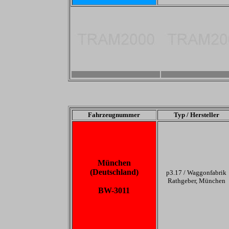
-
-
Fahrzeugnummer
Typ / Hersteller
München
(Deutschland)
p3.17 /
Waggonfabrik
Rathgeber, München
BW-3011