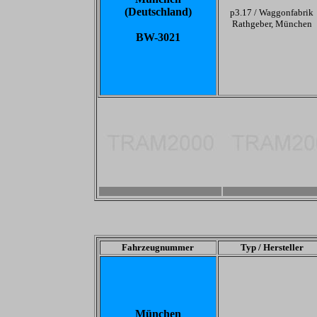
(Deutschland)
p3.17 /
Waggonfabrik
Rathgeber, München
BW-3021
-
-
Fahrzeugnummer
Typ / Hersteller
München