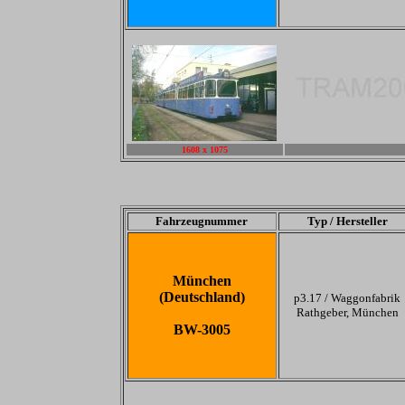
1608 x 1075
-
Fahrzeugnummer
Typ / Hersteller
München
(Deutschland)
p3.17 /
Waggonfabrik
Rathgeber, München
BW-3005