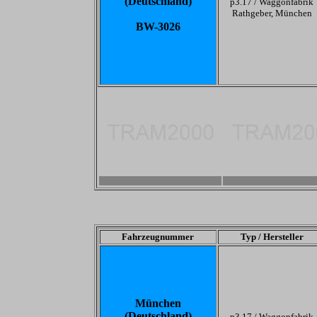
(Deutschland)
p3.17 /
Waggonfabrik
Rathgeber, München
BW-3026
-
-
Fahrzeugnummer
Typ / Hersteller
München
(Deutschland)
p3.17 /
Waggonfabrik