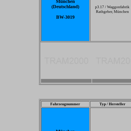
München
(Deutschland)
p3.17 /
Waggonfabrik
Rathgeber, München
BW-3019
-
-
Fahrzeugnummer
Typ / Hersteller