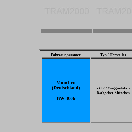
-
-
Fahrzeugnummer
Typ / Hersteller
München
(Deutschland)
p3.17 /
Waggonfabrik
Rathgeber, München
BW-3006