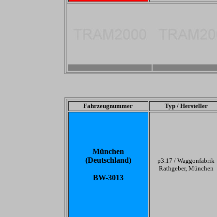
-
-
Fahrzeugnummer
Typ / Hersteller
München
(Deutschland)
p3.17 /
Waggonfabrik
Rathgeber, München
BW-3013