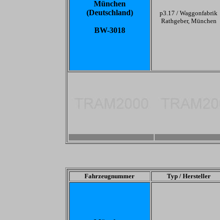
München
(Deutschland)
p3.17 /
Waggonfabrik
Rathgeber, München
BW-3018
-
-
Fahrzeugnummer
Typ / Hersteller