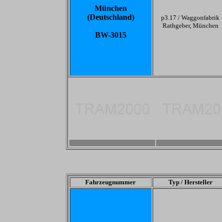
München
(Deutschland)
p3.17 /
Waggonfabrik
Rathgeber, München
BW-3015
-
-
Fahrzeugnummer
Typ / Hersteller