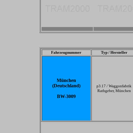
-
-
Fahrzeugnummer
Typ / Hersteller
München
(Deutschland)
p3.17 /
Waggonfabrik
Rathgeber, München
BW-3009