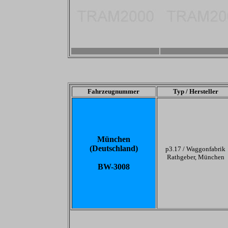
-
-
Fahrzeugnummer
Typ / Hersteller
München
(Deutschland)
p3.17 /
Waggonfabrik
Rathgeber, München
BW-3008