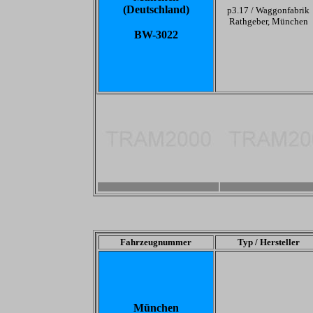
(Deutschland)
p3.17 /
Waggonfabrik
Rathgeber, München
BW-3022
-
-
Fahrzeugnummer
Typ / Hersteller
München