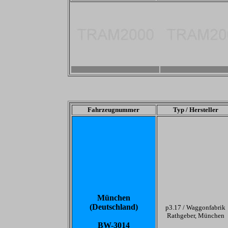
-
-
Fahrzeugnummer
Typ / Hersteller
München
(Deutschland)
p3.17 /
Waggonfabrik
Rathgeber, München
BW-3014