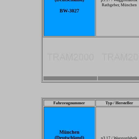
Rathgeber, München
BW-3027
-
-
Fahrzeugnummer
Typ / Hersteller
München
(Deutschland)
p3.17 /
Waggonfabrik