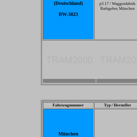
(Deutschland)
p3.17 /
Waggonfabrik
Rathgeber, München
BW-3023
-
-
Fahrzeugnummer
Typ / Hersteller
München