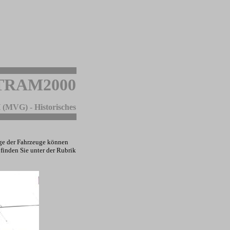
TRAM2000
 (MVG) - Historisches
ige der Fahrzeuge können
finden Sie unter der Rubrik