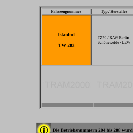
Fahrzeugnummer
Typ / Hersteller
Istanbul
TZ70 / RAW Berlin-
Schöneweide - LEW
TW-203
-
-
Die Betriebsnummern 204 bis 208 wurde