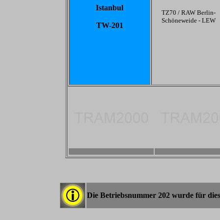
Istanbul
TZ70 / RAW Berlin-
Schöneweide - LEW
TW-201
-
-
Die Betriebsnummer 202 wurde für dies