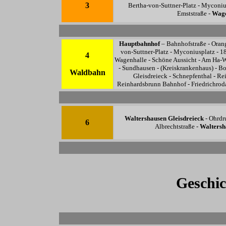
3
Bertha-von-Suttner-Platz - Myconius
Emststraße -
Wage
Hauptbahnhof
–
Bahnhofstraße - Orang
von-Suttner-Platz - Myconiusplatz - 18
4
Wagenhalle - Schöne Aussicht - Am Ha-W
- Sundhausen - (Kreiskrankenhaus) -
Bo
Waldbahn
Gleisdreieck - Schnepfenthal - Re
Reinhardsbrunn Bahnhof - Friedrichrod
Waltershausen
Gleisdreieck
- Ohrdru
6
Albrechtstraße -
Waltersh
Geschic