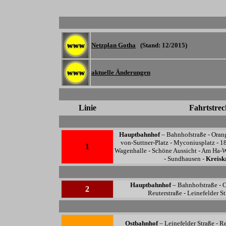
Netzplan Gotha
(Stand: 12/2015)
aktuelle Änderungen
Linie
Fahrtstrec
Hauptbahnhof
–
Bahnhofstraße - Orang
von-Suttner-Platz - Myconiusplatz - 18
1
Wagenhalle - Schöne Aussicht - Am Ha-W
- Sundhausen -
Kreisk
Hauptbahnhof
–
Bahnhofstraße - O
2
Reuterstraße - Leinefelder St
Ostbahnhof
–
Leinefelder Straße - R