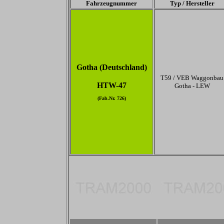
Fahrzeugnummer
Typ / Hersteller
Gotha (Deutschland)
T59 / VEB Waggonbau
HTW-47
Gotha - LEW
(Fab.Nr. 726)
-
-