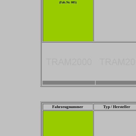
(Fab.Nr. 005)
-
-
Fahrzeugnummer
Typ / Hersteller