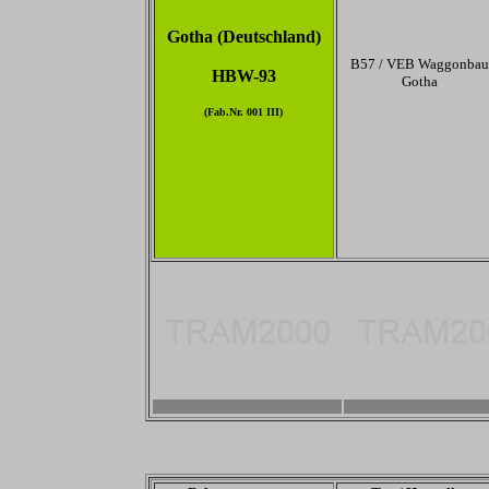
Gotha (Deutschland)
B57 / VEB Waggonbau
HBW-93
Gotha
(Fab.Nr. 001 III)
-
-