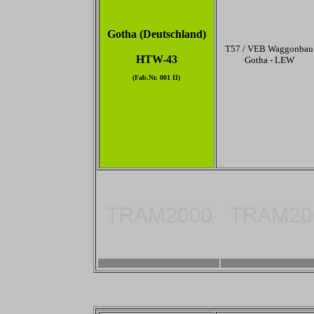
Gotha (Deutschland)
T57 / VEB Waggonbau
HTW-43
Gotha - LEW
(Fab.Nr. 001 II)
-
-