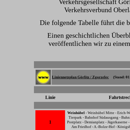
Verkehrsgesellschaft Gör
Verkehrsverbund Oberl
Die folgende Tabelle führt die 
Einen geschichtlichen Überb
veröffentlichen wir zu einem
Liniennetzplan Görlitz / Zgorzelec
(Stand: 01.
Linie
Fahrtstrec
Weinhübel
- Weinhübel Mitte - Erich-We
Tierpark - Bahnhof Südausgang - Bahnho
1
Postplatz - Demianplatz - Jägerkaserne -
Am Friedhof - A.-Bolze-Hof - Königs