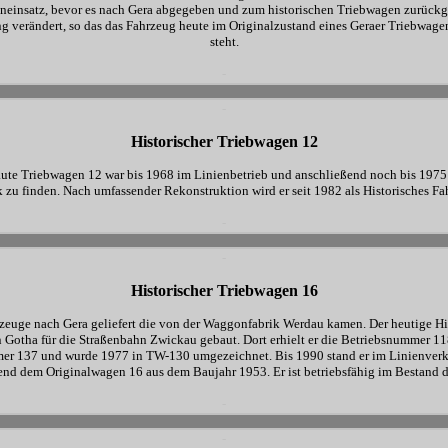
eneinsatz, bevor es nach Gera abgegeben und zum historischen Triebwagen zurückg
 verändert, so das das Fahrzeug heute im Originalzustand eines Geraer Triebwagen
steht.
-
-
-
Historischer Triebwagen 12
te Triebwagen 12 war bis 1968 im Linienbetrieb und anschließend noch bis 1975 
zu finden. Nach umfassender Rekonstruktion wird er seit 1982 als Historisches Fa
-
-
-
Historischer Triebwagen 16
euge nach Gera geliefert die von der Waggonfabrik Werdau kamen. Der heutige His
 Gotha für die Straßenbahn Zwickau gebaut. Dort erhielt er die Betriebsnummer 1
mmer 137 und wurde 1977 in TW-130 umgezeichnet. Bis 1990 stand er im Linienverke
nd dem Originalwagen 16 aus dem Baujahr 1953. Er ist betriebsfähig im Bestand d
-
-
-