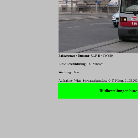
Fahrzeugtyp / Nummer:
ULF B / TW-639
Linie/Beschilderung:
D / Nußdorf
Werbung:
ohne
Aufnahme:
Wien, Schwarzenbergplatz, © T. Kliem, 01.05.200
Bildbestellungen bitt