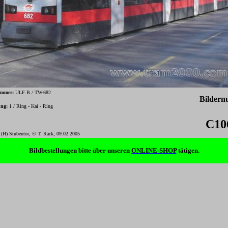
ummer:
ULF B / TW-682
Bilder
ung:
1 / Ring - Kai - Ring
C10
(H) Stubentor, © T. Rack, 09.02.2005
-
Bildbestellungen bitte über unseren
ONLINE-SHOP
tätigen.
-