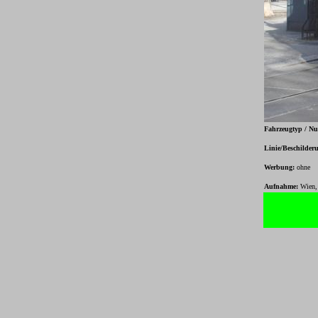
Fahrzeugtyp / N
Linie/Beschilder
Werbung:
ohne
Aufnahme:
Wien, 