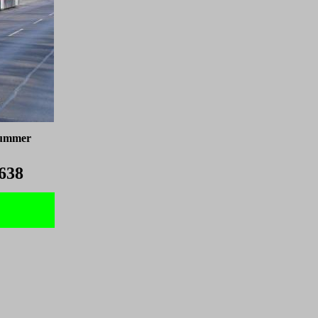
nummer
638