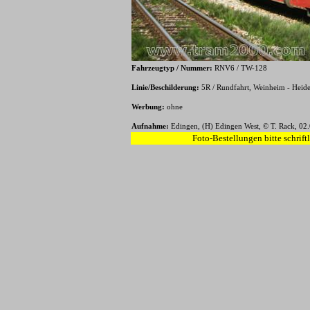
Fahrzeugtyp / Nummer:
RN
V6 / TW-128
Linie/Beschilderung:
5R / Rundfahrt, Weinheim - Heid
Werbung:
ohne
Aufnahme:
Edingen, (H) Edingen West, © T. Rack, 02
Foto-Bestellungen bitte schrift