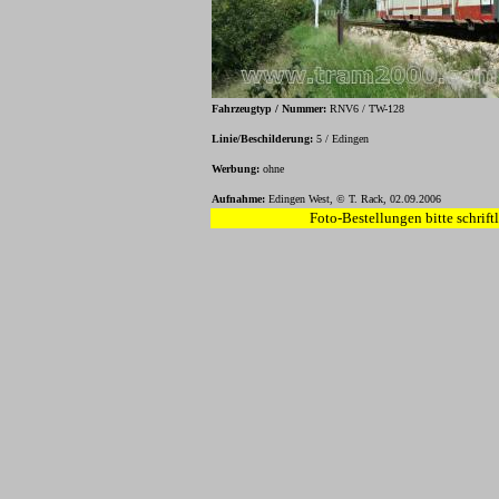
Fahrzeugtyp / Nummer:
RN
V6 / TW-128
Linie/Beschilderung:
5 / Edingen
Werbung:
ohne
Aufnahme:
Edingen West, © T. Rack, 02.09.2006
Foto-Bestellungen bitte schrift