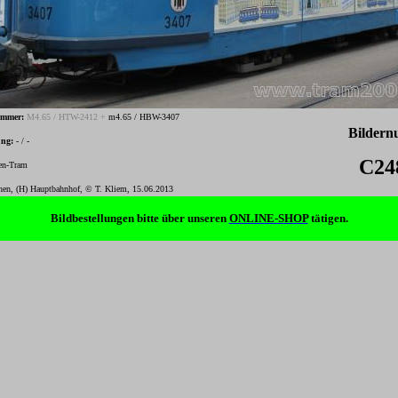
ummer:
M4.65 / HTW-2412 +
m4.65 / HBW-3407
Bilder
ung:
- / -
C24
n-Tram
en, (H) Hauptbahnhof, © T. Kliem, 15.06.2013
-
Bildbestellungen bitte über unseren
ONLINE-SHOP
tätigen.
-