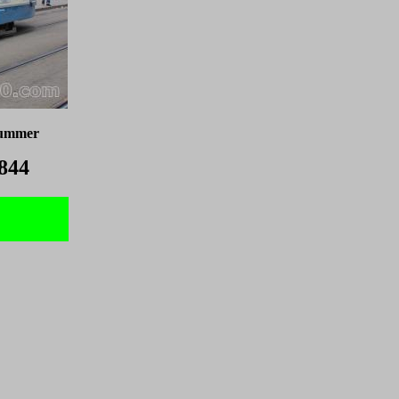
nummer
844