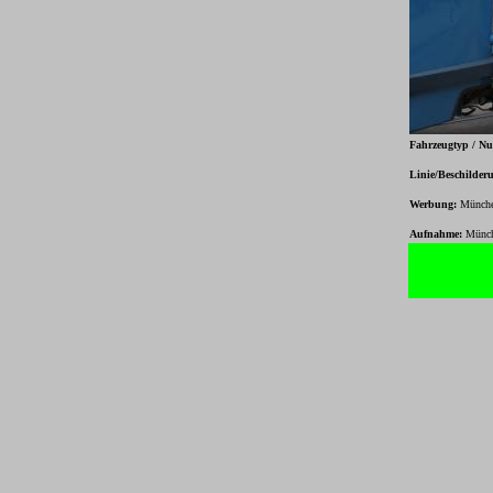
Fahrzeugtyp / N
Linie/Beschilder
Werbung:
Münche
Aufnahme:
Münch