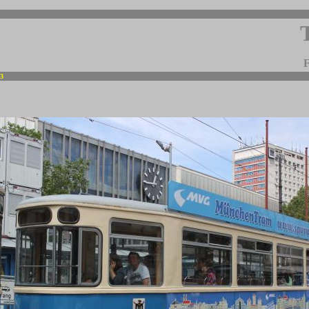
F
13
-