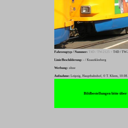
Fahrzeugtyp / Nummer:
T4D / TW-2125 +
T4D / TW
Linie/Beschilderung:
- / Knautkleeberg
Werbung:
ohne
Aufnahme:
Leipzig, Hauptbahnhof, © T. Kliem, 10.08
Bildbestellungen bitte üb