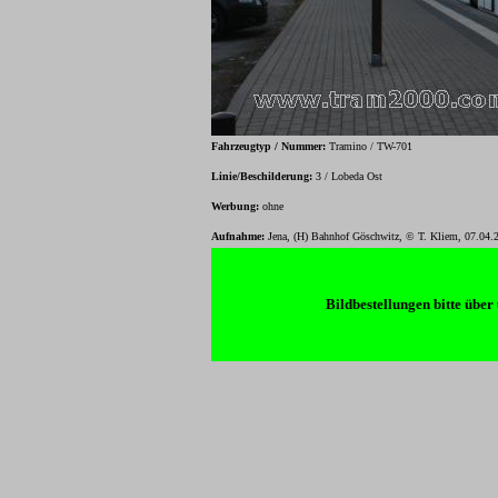
Fahrzeugtyp / Nummer:
Tramino / TW-701
Linie/Beschilderung:
3 / Lobeda Ost
Werbung:
ohne
Aufnahme:
Jena, (H) Bahnhof Göschwitz, © T. Kliem, 07.04.
Bildbestellungen bitte üb