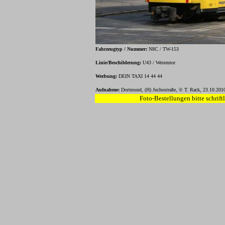
Fahrzeugtyp / Nummer:
N8C / TW-153
Linie/Beschilderung:
U43 / Westentor
Werbung:
DEIN TAXI 14 44 44
Aufnahme:
Dortmund, (H) Juchostraße, © T. Rack, 23.10.201
Foto-Bestellungen bitte schrift