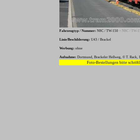
Fahrzeugtyp / Nummer:
N8C / TW-150
+ N8C / TW-1
Linie/Beschilderung:
U43 / Brackel
Werbung:
ohne
Aufnahme:
Dortmund, Brackeler Hellweg, © T. Rack, 
Foto-Bestellungen bitte schrift