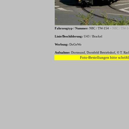
Fahrzeugtyp / Nummer:
N8C / TW-154
+ N8C / TW-1
Linie/Beschilderung:
U43 / Brackel
Werbung:
DoGeWo
Aufnahme:
Dortmund, Dorstfeld Betriebshof, © T. Ra
Foto-Bestellungen bitte schrift