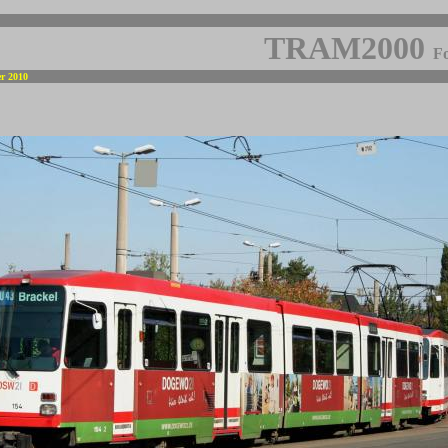
TRAM2000
Fo
er 2010
-