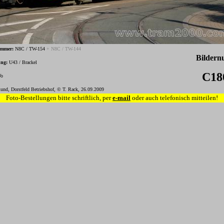
ummer:
N8C / TW-154
+ N8C / TW-144
Bilder
ung:
U43 / Brackel
C18
o
und, Dorstfeld Betriebshof, © T. Rack, 26.09.2009
Foto-Bestellungen bitte schriftlich, per
e-mail
oder auch telefonisch mitteilen!