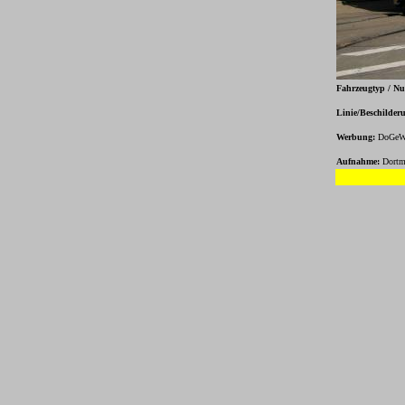
Fahrzeugtyp / N
Linie/Beschilder
Werbung:
DoGeW
Aufnahme:
Dortm