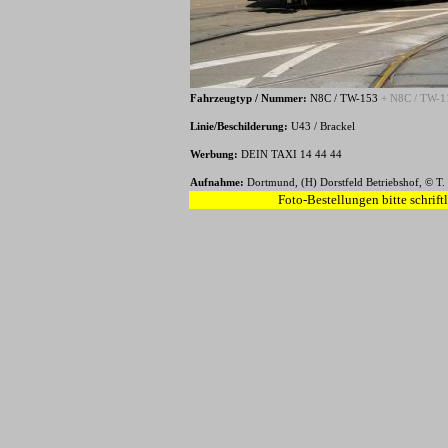
Fahrzeugtyp / Nummer:
N8C / TW-153
+ N8C / TW-1
Linie/Beschilderung:
U43 / Brackel
Werbung:
DEIN TAXI 14 44 44
Aufnahme:
Dortmund, (H) Dorstfeld Betriebshof, © T.
Foto-Bestellungen bitte schrift