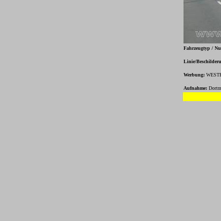
Fahrzeugtyp / N
Linie/Beschilder
Werbung:
WESTF
Aufnahme:
Dortm