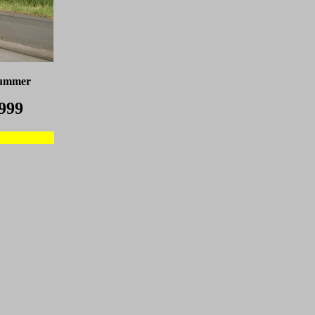
nummer
999