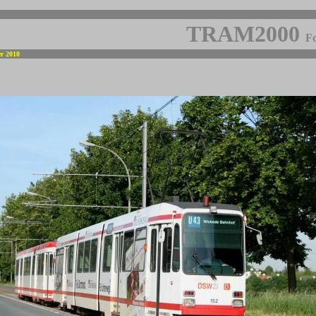
TRAM2000
Fo
er 2010
-