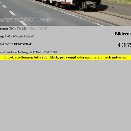
ummer:
N8C / TW-152
+ N8C / TW-147
Bilder
ung:
U43 / Wickede Bahnhof
C17
ÄLISCHE RUNDSCHAU
und, Wickeder Hellweg, © T. Rack, 19.05.2009
Foto-Bestellungen bitte schriftlich, per
e-mail
oder auch telefonisch mitteilen!