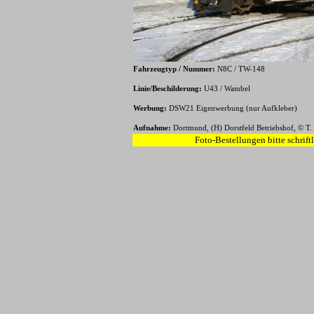
Fahrzeugtyp / Nummer:
N8C / TW-148
Linie/Beschilderung:
U43 / Wambel
Werbung:
DSW21 Eigenwerbung (nur Aufkleber)
Aufnahme:
Dortmund, (H) Dorstfeld Betriebshof, © T.
Foto-Bestellungen bitte schrift