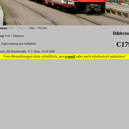
ummer:
N8C / TW-153 +
N8C / TW-144
Bilder
ung:
U43 / Westentor
C17
igenwerbung (nur Aufkleber)
und, (H) Businkstraße, © T. Rack, 19.05.2009
Foto-Bestellungen bitte schriftlich, per
e-mail
oder auch telefonisch mitteilen!