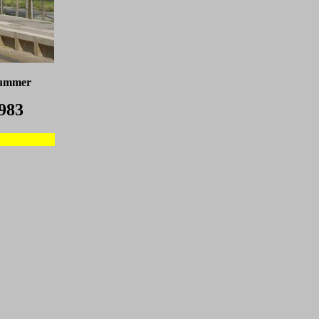
nummer
983