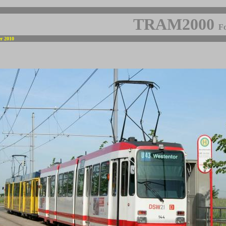
TRAM2000
Fo
er 2010
-