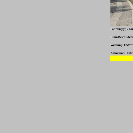
Fahrzeugtyp / N
Linie/Beschilder
Werbung:
DSW21 E
Aufnahme:
Dortm