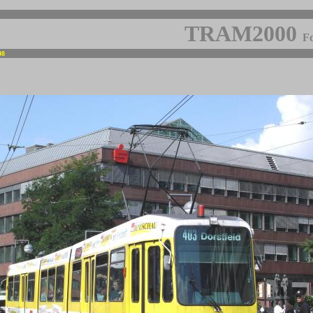
TRAM2000
Fo
08
-