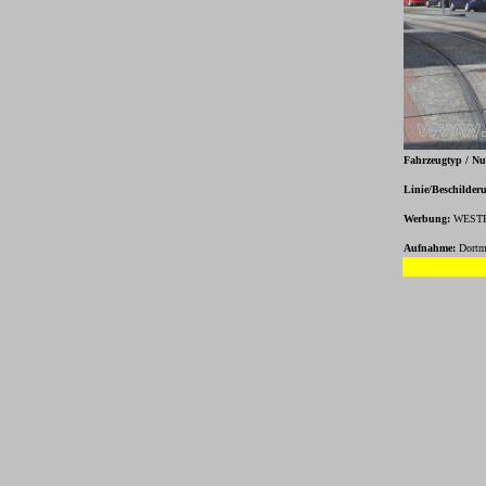
Fahrzeugtyp / N
Linie/Beschilder
Werbung:
WESTF
Aufnahme:
Dortm