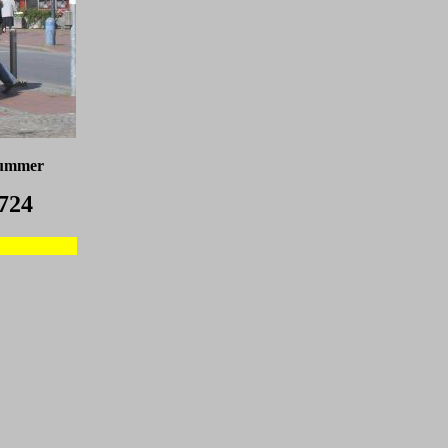
nummer
724