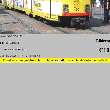
ummer:
N8C / TW-150
Bilder
ung:
403 / Dorstfeld
C10
ÄLISCHE RUNDSCHAU
und, Kampstraße, © T. Rack, 01.09.2004
Foto-Bestellungen bitte schriftlich, per
e-mail
oder auch telefonisch mitteilen!