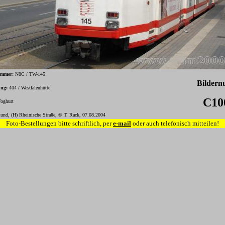
ummer:
N8C / TW-145
Bilder
ung:
404 / Westfalenhütte
C10
oghurt
und, (H) Rheinische Straße, © T. Rack, 07.08.2004
Foto-Bestellungen bitte schriftlich, per
e-mail
oder auch telefonisch mitteilen!