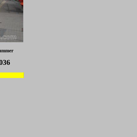
nummer
036