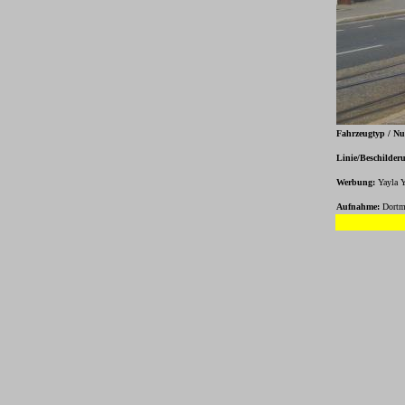
Fahrzeugtyp / N
Linie/Beschilder
Werbung:
Yayla Y
Aufnahme:
Dortm