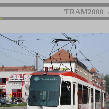
TRAM2000
Fo
08
-