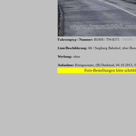
Fahrzeugtyp / Nummer:
B100S / TW-8371
+ B100S /
Linie/Beschilderung:
66 / Siegburg Bahnhof, über Bon
Werbung:
ohne
Aufnahme:
Königswinter, (H) Denkmal, 04.10.2013, ©
Foto-Bestellungen bitte schrift