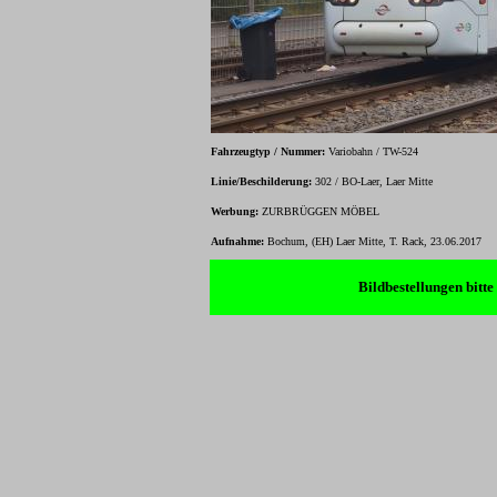
Fahrzeugtyp / Nummer:
Variobahn / TW-524
Linie/Beschilderung:
302 / BO-Laer, Laer Mitte
Werbung:
ZURBRÜGGEN MÖBEL
Aufnahme:
Bochum, (EH) Laer Mitte, T. Rack, 23.06.2017
Bildbestellungen bitt