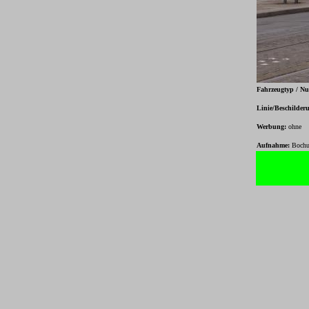
Fahrzeugtyp / N
Linie/Beschilder
Werbung:
ohne
Aufnahme:
Bochum