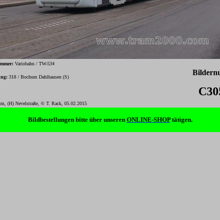
ummer:
Variobahn / TW-534
Bilder
ung:
318 / Bochum Dahlhausen (S)
C30
, (H) Nevelstraße, © T. Rack, 05.02.2015
-
Bildbestellungen bitte über unseren
ONLINE-SHOP
tätigen.
-