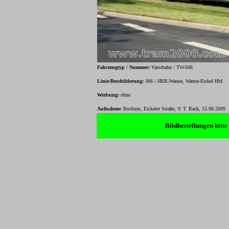
Fahrzeugtyp / Nummer:
Variobahn / TW-506
Linie/Beschilderung:
306 / HER-Wanne, Wanne-Eickel Hbf.
Werbung:
ohne
Aufnahme:
Bochum, Eickeler Straße, © T. Rack, 15.08.2009
Bildbestellungen bitt