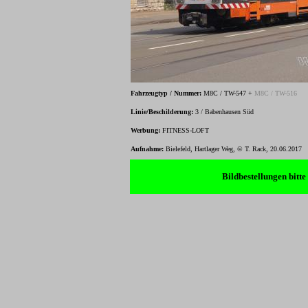
Fahrzeugtyp / Nummer:
M8C / TW-547 +
M8C / TW-516
Linie/Beschilderung:
3 / Babenhausen Süd
Werbung:
FITNESS-LOFT
Aufnahme:
Bielefeld, Hartlager Weg, © T. Rack, 20.06.2017
Bildbestellungen bitt