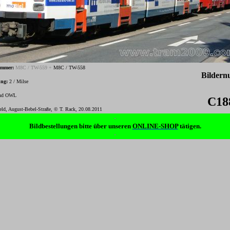
ummer:
M8C / TW-559 +
M8C / TW-558
Bilder
ung:
2 / Milse
nd OWL
C18
feld, August-Bebel-Straße, © T. Rack, 20.08.2011
-
Bildbestellungen bitte über unseren
ONLINE-SHOP
tätigen.
-