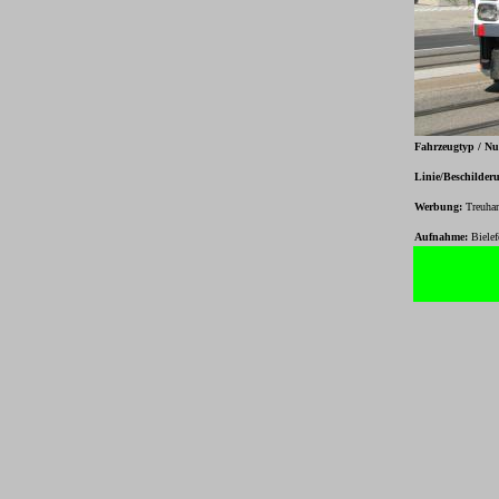
Fahrzeugtyp / N
Linie/Beschilder
Werbung:
Treuha
Aufnahme:
Biele