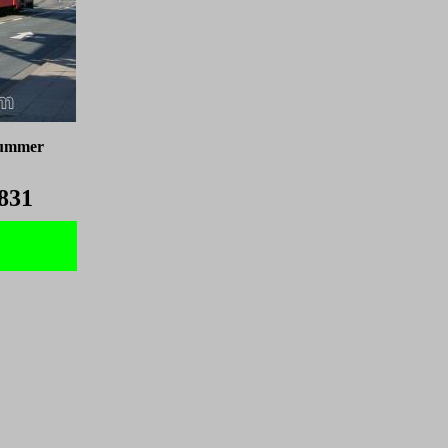
nummer
831