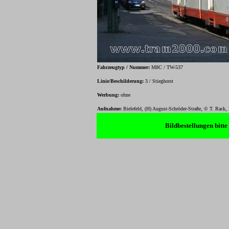
Fahrzeugtyp / Nummer:
M8C / TW-537
Linie/Beschilderung:
3 / Stieghorst
Werbung:
ohne
Aufnahme:
Bielefeld, (H)
August-Schröder-Straße
, © T. Rack,
Bildbestellungen bitt