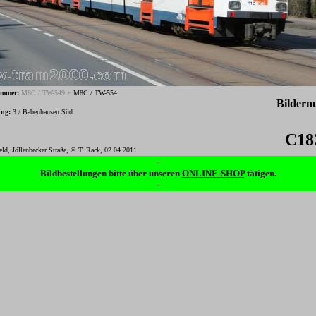
ummer:
M8C / TW-549 +
M8C / TW-554
Bilder
ung:
3 / Babenhausen Süd
C18
feld,
Jöllenbecker Straße
, © T. Rack, 02.04.2011
-
Bildbestellungen bitte über unseren
ONLINE-SHOP
tätigen.
-