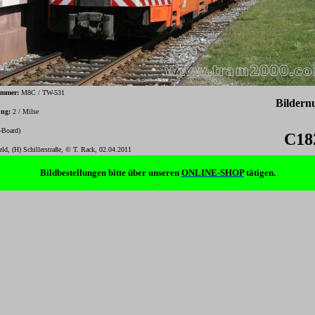
ummer:
M8C / TW-531
Bilder
ung:
2 / Milse
c-Board)
C18
feld,
(H) Schillerstraße
, © T. Rack, 02.04.2011
-
Bildbestellungen bitte über unseren
ONLINE-SHOP
tätigen.
-