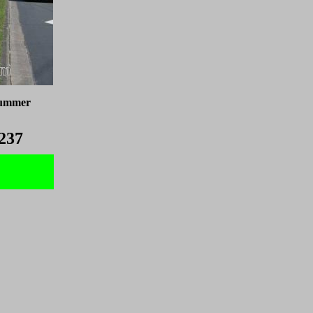
nummer
237