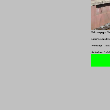
Fahrzeugtyp / N
Linie/Beschilder
Werbung:
(Traffi
Aufnahme:
Biele