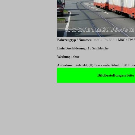
Fahrzeugtyp / Nummer:
M8C / TW-5
36 +
M8C / TW-
Linie/Beschilderung:
1 / Schildesche
Werbung:
ohne
Aufnahme:
Bielefeld,
(H) Brackwede Bahnhof
, © T. R
Bildbestellungen bitt